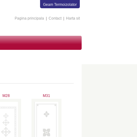
Geam Termoizolator
Pagina principala
|
Contact
|
Harta sit
M28
M31