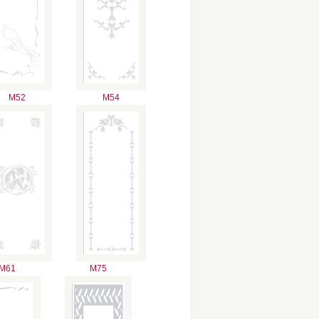
M52
M54
M61
M75