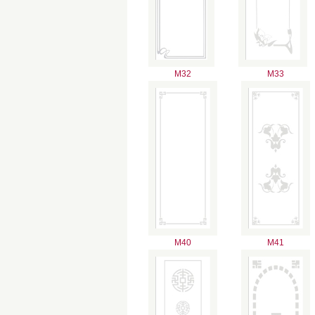
M32
M33
M40
M41