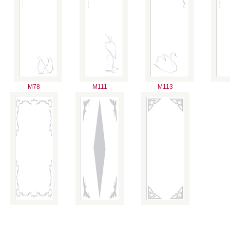
M78
M111
M113