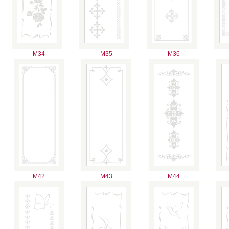
M34
M35
M36
M42
M43
M44