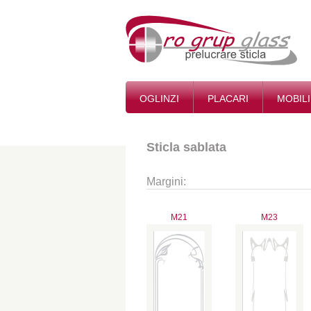
OGLINZI
PLACARI
MOBIL
Sticla sablata
Margini:
M21
M23