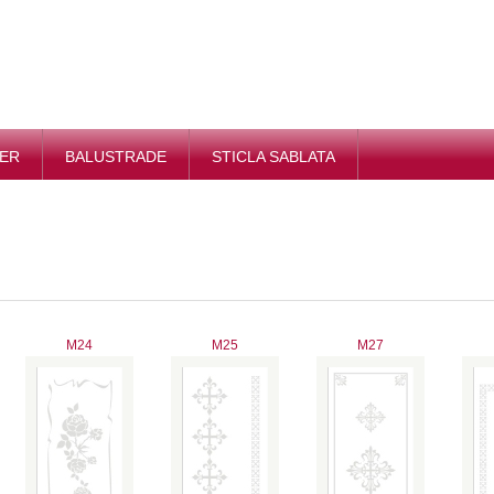
IER
BALUSTRADE
STICLA SABLATA
M24
M25
M27