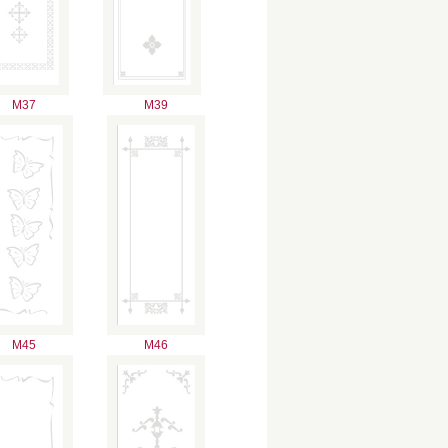
M37
M39
M45
M46