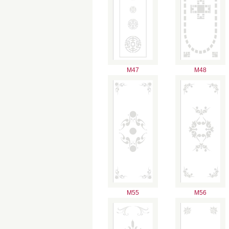
M47
M48
M55
M56