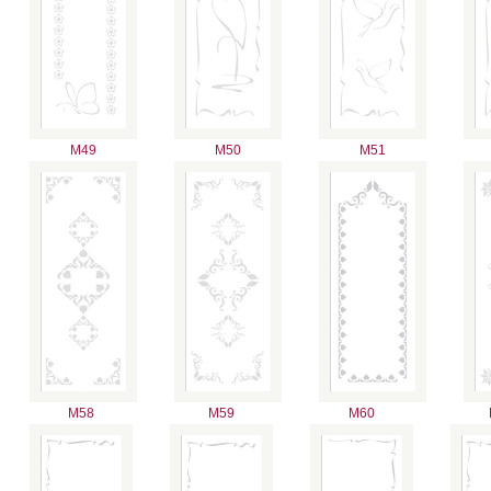
M49
M50
M51
M58
M59
M60